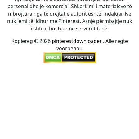
personal dhe jo komercial. Shkarkimi i materialeve të
mbrojtura nga të drejtat e autorit është i ndaluar. Ne
nuk jemi të lidhur me Pinterest. Asnjë përmbajtje nuk
është e hostuar në serverët tanë.
Kopiereg © 2026
pinterestdownloader
. Alle regte
voorbehou
12bet link
|
Xoilac
|
socolive
|
mitom tv
|
rakhoitv
|
https://taisun.me/
|
https://go88.cc/
|
https://hitclub.cash/
|
https://nohu.live/
|
https://789club.wine/
|
https://taixiu.day/
|
https://bancadoithuong.uk.com/
|
https://iwinclub.bot/
|
tỷ lệ kèo bóng đá
|
tài xỉu online
|
xoso66
|
fun88
|
fun88
|
kèo nhà cái
|
Gowin
|
https://tainohu90.uk.com/
|
nowgoal
|
F168
|
Gem Win
|
b52club
|
tỷ lệ kèo
|
kqbd
|
https://nohu.shiksha/
|
tỷ lệ