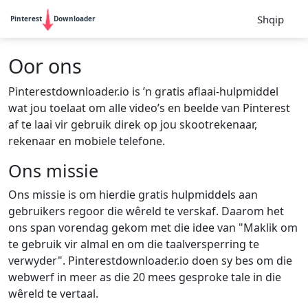
Shqip
Pinterest
Downloader
Oor ons
Pinterestdownloader.io is ’n gratis aflaai-hulpmiddel
wat jou toelaat om alle video’s en beelde van Pinterest
af te laai vir gebruik direk op jou skootrekenaar,
rekenaar en mobiele telefone.
Ons missie
Ons missie is om hierdie gratis hulpmiddels aan
gebruikers regoor die wêreld te verskaf. Daarom het
ons span vorendag gekom met die idee van "Maklik om
te gebruik vir almal en om die taalversperring te
verwyder". Pinterestdownloader.io doen sy bes om die
webwerf in meer as die 20 mees gesproke tale in die
wêreld te vertaal.