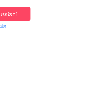
stažení
nky