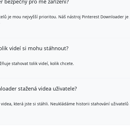
r bezpečný pro mé zařízení?
lů je mou nejvyšší prioritou. Náš nástroj Pinterest Downloader je
e
kolik videí si mohu stáhnout?
je stahovat tolik videí, kolik chcete.
loader stažená videa uživatele?
idea, která jste si stáhli. Neukládáme historii stahování uživatelů 