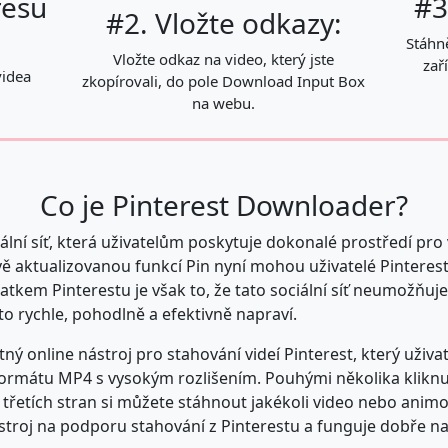
resu
#3
#2. Vložte odkazy:
Stáhně
Vložte odkaz na video, který jste
zař
videa
zkopírovali, do pole Download Input Box
na webu.
Co je Pinterest Downloader?
ální síť, která uživatelům poskytuje dokonalé prostředí pro 
ě aktualizovanou funkcí Pin nyní mohou uživatelé Pinterestu
tkem Pinterestu je však to, že tato sociální síť neumožňuje 
o rychle, pohodlně a efektivně napraví.
ný online nástroj pro stahování videí Pinterest, který uži
 formátu MP4 s vysokým rozlišením. Pouhými několika kliknu
e třetích stran si můžete stáhnout jakékoli video nebo animo
stroj na podporu stahování z Pinterestu a funguje dobře n