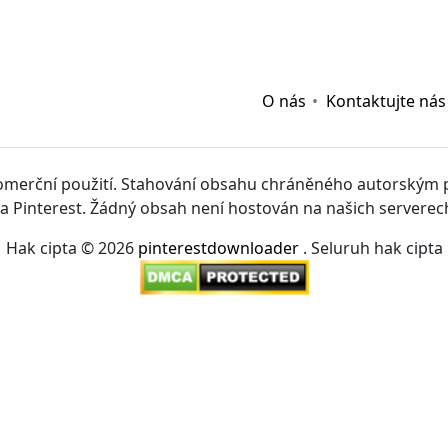
vvvwin
|
sv88
|
hitclub
|
viva88.boo
|
kết quả bóng đá hôm
68gamebai
|
cwin
|
O nás
Kontaktujte nás
komerční použití. Stahování obsahu chráněného autorský
a Pinterest. Žádný obsah není hostován na našich serverec
Hak cipta © 2026
pinterestdownloader
. Seluruh hak cipta
://taisun.me/
|
https://go88.cc/
|
https://hitclub.cash/
|
http
ỷ lệ kèo bóng đá
|
tài xỉu online
|
xoso66
|
fun88
|
fun88
|
hu.shiksha/
|
tỷ lệ kèo nhà cái
|
kèo bóng đá
|
qh88
|
win6
66
|
Xoso66
|
Vip66
|
qh88
|
cakhiatv
|
Kqbd
|
HM88
|
RR8