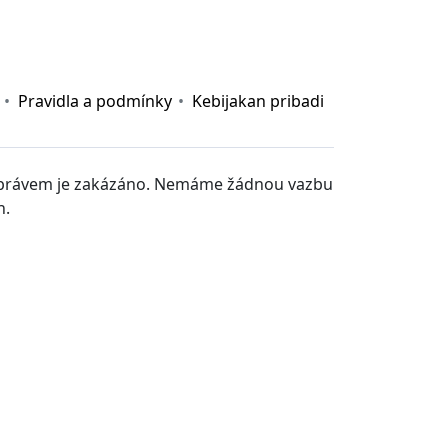
 nay
|
https://789b.mobi/
|
gemwin
|
rophim
|
pg88
|
Pravidla a podmínky
Kebijakan pribadi
m právem je zakázáno. Nemáme žádnou vazbu
h.
s://nohu.live/
|
https://789club.wine/
|
https://taixiu.day/
|
kèo nhà cái
|
Gowin
|
https://tainohu90.uk.com/
|
nowgoal
78
|
C168 COM
|
F8BET
|
CakhiaTV
|
F8BET
|
b52club
|
ee88
8
|
Fun88
|
188bet
|
98WIN
|
zowin
|
zowin
|
dabet
|