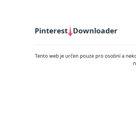
66B
|
BJ88
|
https://789b.mobi/
|
Cà Khịa TV
|
fb88
|
Pinterest
Downloader
Tento web je určen pouze pro osobní a ne
n
12bet link
|
Xoilac
|
socolive
|
mitom tv
|
rakhoitv
|
https
https://bancadoithuong.uk.com/
|
https://iwinclub.bot/
|
t
|
F168
|
Gem Win
|
b52club
|
tỷ lệ kèo
|
kqbd
|
https://no
|
98win
|
W188
|
BET168
|
sunwin
|
1agame
|
xoso