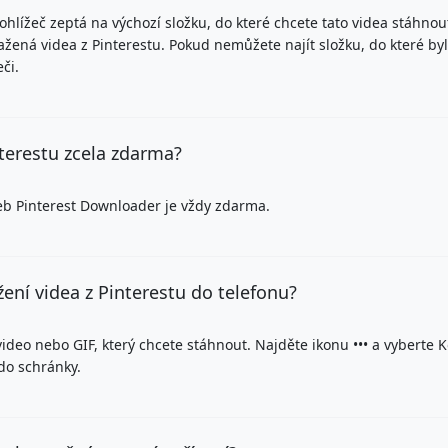
hlížeč zeptá na výchozí složku, do které chcete tato videa stáhno
ažená videa z Pinterestu. Pokud nemůžete najít složku, do které by
či.
nterestu zcela zdarma?
web Pinterest Downloader je vždy zdarma.
žení videa z Pinterestu do telefonu?
 video nebo GIF, který chcete stáhnout. Najděte ikonu ••• a vyberte 
do schránky.