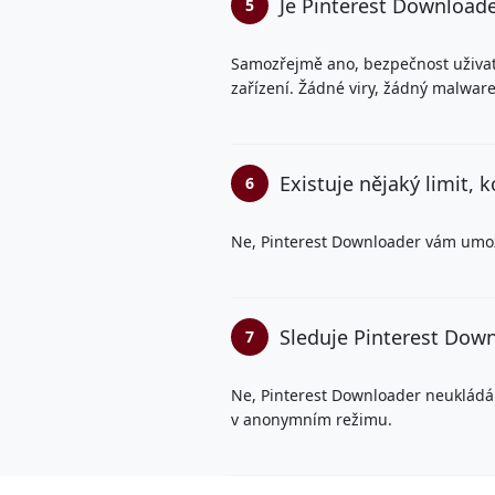
Je Pinterest Downloade
5
Samozřejmě ano, bezpečnost uživate
zařízení. Žádné viry, žádný malwar
Existuje nějaký limit, 
6
Ne, Pinterest Downloader vám umožňu
Sleduje Pinterest Down
7
Ne, Pinterest Downloader neukládá v
v anonymním režimu.