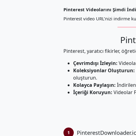
Pinterest Videolarını Şimdi İnd
Pinterest video URL’nizi indirme ku
Pint
Pinterest, yaratıcı fikirler, öğre
Çevrimdışı İzleyin:
Videolar
Koleksiyonlar Oluşturun:
oluşturun.
Kolayca Paylaşın:
İndirilen
İçeriği Koruyun:
Videolar P
PinterestDownloader.io
1