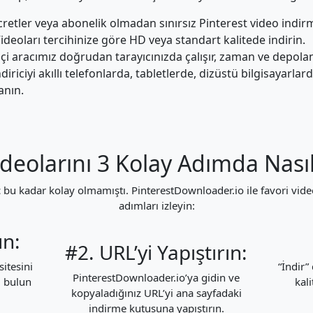
cretler veya abonelik olmadan sınırsız Pinterest video indir
ideoları tercihinize göre HD veya standart kalitede indirin.
çi aracımız doğrudan tarayıcınızda çalışır, zaman ve depolam
diriciyi akıllı telefonlarda, tabletlerde, dizüstü bilgisayarl
anın.
ideolarını 3 Kolay Adımda Nasıl 
 bu kadar kolay olmamıştı. PinterestDownloader.io ile favori vide
adımları izleyin:
un:
#2. URL’yi Yapıştırın:
itesini
“İndir”
PinterestDownloader.io’ya gidin ve
u bulun
kal
kopyaladığınız URL’yi ana sayfadaki
indirme kutusuna yapıştırın.