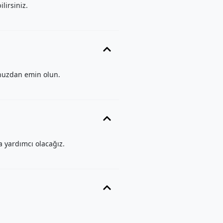
lirsiniz.
ğunuzdan emin olun.
a yardımcı olacağız.