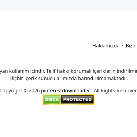
vvvwin
|
sv88
|
hitclub
|
viva88.boo
|
kết quả bóng đá hôm
68gamebai
|
cwin
|
Hakkımızda
Bize
yan kullanım içindir. Telif hakkı korumalı içeriklerin indirilme
Hiçbir içerik sunucularımızda barındırılmamaktadır.
Copyright © 2026
pinterestdownloader
. All Rights Reserve
://taisun.me/
|
https://go88.cc/
|
https://hitclub.cash/
|
http
ỷ lệ kèo bóng đá
|
tài xỉu online
|
xoso66
|
fun88
|
fun88
|