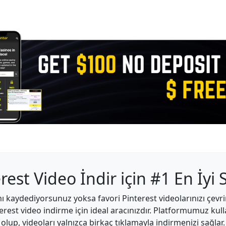
rest Video İndir için #1 En İyi
mı kaydediyorsunuz yoksa favori Pinterest videolarınızı çev
rest video indirme için ideal aracınızdır. Platformumuz kulla
olup, videoları yalnızca birkaç tıklamayla indirmenizi sağlar.