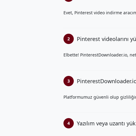
Evet, Pinterest video indirme aracı
Pinterest videolarını y
2
Elbette! PinterestDownloader.io, net
PinterestDownloader.i
3
Platformumuz güvenli olup gizliliğin
Yazılım veya uzantı y
4