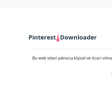
66B
|
BJ88
|
https://789b.mobi/
|
Cà Khịa TV
|
fb88
|
Pinterest
Downloader
Bu web sitesi yalnızca kişisel ve ticari olma
12bet link
|
Xoilac
|
socolive
|
mitom tv
|
rakhoitv
|
https
https://bancadoithuong.uk.com/
|
https://iwinclub.bot/
|
t