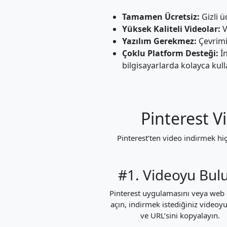
Tamamen Ücretsiz:
Gizli ü
Yüksek Kaliteli Videolar:
V
Yazılım Gerekmez:
Çevrimi
Çoklu Platform Desteği:
İn
bilgisayarlarda kolayca kull
Pinterest V
Pinterest’ten video indirmek hiç
#1. Videoyu Bul
Pinterest uygulamasını veya web s
açın, indirmek istediğiniz videoy
ve URL’sini kopyalayın.