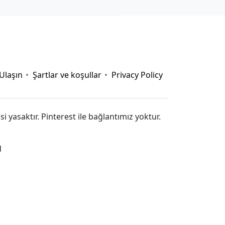
 nay
|
https://789b.mobi/
|
gemwin
|
rophim
|
pg88
|
 Ulaşın
Şartlar ve koşullar
Privacy Policy
si yasaktır. Pinterest ile bağlantımız yoktur.
d
s://nohu.live/
|
https://789club.wine/
|
https://taixiu.day/
|
kèo nhà cái
|
Gowin
|
https://tainohu90.uk.com/
|
nowgoal