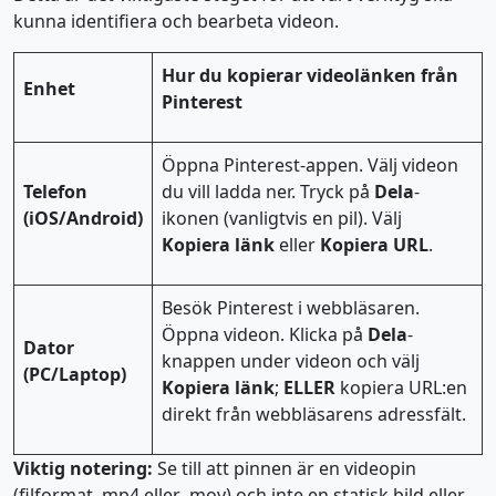
kunna identifiera och bearbeta videon.
Hur du kopierar videolänken från
Enhet
Pinterest
Öppna Pinterest-appen. Välj videon
Telefon
du vill ladda ner. Tryck på
Dela
-
(iOS/Android)
ikonen (vanligtvis en pil). Välj
Kopiera länk
eller
Kopiera URL
.
Besök Pinterest i webbläsaren.
Öppna videon. Klicka på
Dela
-
Dator
knappen under videon och välj
(PC/Laptop)
Kopiera länk
;
ELLER
kopiera URL:en
direkt från webbläsarens adressfält.
Viktig notering:
Se till att pinnen är en videopin
(filformat .mp4 eller .mov) och inte en statisk bild eller