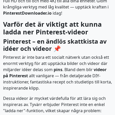
Full HD och till och med 4K) till alla dina enheter. Glöm
krångliga verktyg med låg kvalitet — upptäck kraften i
PinterestDownloader.io
idag!
Varför det är viktigt att kunna
ladda ner Pinterest-videor
Pinterest – en ändlös skattkista av
idéer och videor 📌
Pinterest är inte bara ett socialt nätverk utan också ett
enormt verktyg för att upptäcka bilder och videor där
miljarder idéer delas som
pins
. Bland dem blir
videor
på Pinterest
allt vanligare — från detaljerade DIY-
instruktioner, fantastiska recept och studietips till korta,
inspirerande klipp.
Dessa videor är mycket värdefulla för att lära sig och
inspireras av. Tyvärr erbjuder Pinterest inte en enkel
"ladda ner"-funktion, vilket skapar några problem: