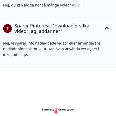
Nej, du kan ladda ner så många videor du vill.
Sparar Pinterest Downloader vilka
7
videor jag laddar ner?
Nej, vi sparar inte nedladdade videor eller användarens
nedladdningshistorik. Du kan även använda verktyget i
inkognitoläge.
66B
|
BJ88
|
https://789b.mobi/
|
Cà Khịa TV
|
fb88
|
vvvwin
|
sv88
|
hitclub
|
viva88.boo
|
kết quả bóng đá
hôm nay
|
https://789b.mobi/
|
gemwin
|
rophim
|
pg88
|
68gamebai
|
cwin
|
Pinterest
Downloader