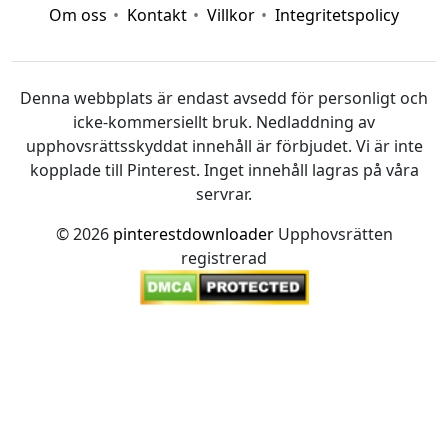
Om oss
Kontakt
Villkor
Integritetspolicy
Denna webbplats är endast avsedd för personligt och
icke-kommersiellt bruk. Nedladdning av
upphovsrättsskyddat innehåll är förbjudet. Vi är inte
kopplade till Pinterest. Inget innehåll lagras på våra
servrar.
© 2026
pinterestdownloader
Upphovsrätten
registrerad
12bet link
|
Xoilac
|
socolive
|
mitom tv
|
rakhoitv
|
https://taisun.me/
|
https://go88.cc/
|
https://hitclub.cash/
|
https://nohu.live/
|
https://789club.wine/
|
https://taixiu.day/
|
https://bancadoithuong.uk.com/
|