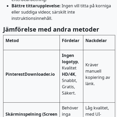
Bättre tittarupplevelse:
Ingen vill titta på korniga
eller suddiga videor, särskilt inte
instruktionsinnehåll.
Jämförelse med andra metoder
Metod
Fördelar
Nackdelar
Ingen
logotyp
,
Kräver
Kvalitet
manuell
PinterestDownloader.io
HD/4K
,
kopiering av
Snabbt,
länk.
Gratis,
Säkert.
Behöver
Låg kvalitet,
Skärminspelning (Screen
inga
med UI-